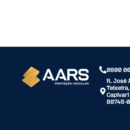
0800 00
R. José 
Teixeira
Capivari
88745-