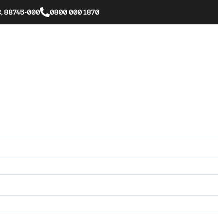
SC, 88745-000
0800 000 1870
Nós
Nossas Proteções
Clube de Benefícios