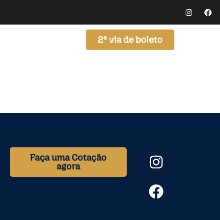
2ª via de boleto
Blog
Contato
Faça uma Cotação
agora