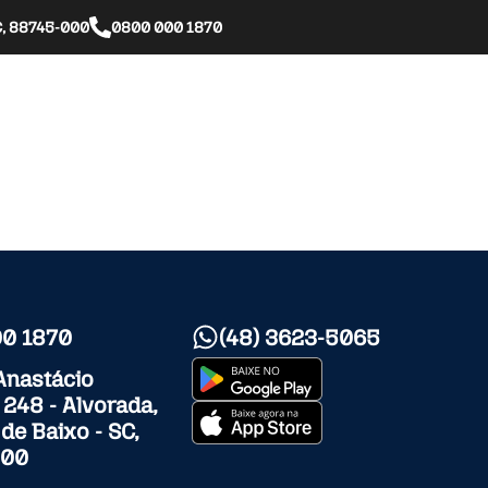
SC, 88745-000
0800 000 1870
Nós
Nossas Proteções
Clube de Benefícios
0 1870
(48) 3623-5065
Anastácio
, 248 - Alvorada,
 de Baixo - SC,
000